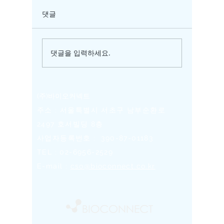
댓글
댓글을 입력하세요.
글로벌 GMP 기준의 데이
ISO134
터 완전성 교육 (DM바이
의 ME
오)
소프트웨
행
(주)바이오커넥트
​주소 : 서울특별시 서초구 남부순환로
2497 호서빌딩 8층
사업자등록번호 :
390-87-01183
TEL :
02-6956-2529
E-mail :
cso@bioconnect.co.kr
Copyright © 2024 BIOCONNECT. All rights reserved