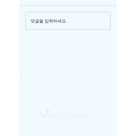
KIMES
댓글을 입력하세요.
[언론보도] 바이오커넥트
“바이탈트래커, 누구나 쉽
고 자연스러운 건강관리
경험을” [서울AI허브 공동
(주)바이오커넥트
관]
​주소 : 서울특별시 서초구 남부순환로
2497 호서빌딩 8층
사업자등록번호 :
390-87-01183
TEL :
02-6956-2529
E-mail :
cso@bioconnect.co.kr
Copyright © 2024 BIOCONNECT. All rights reserved
VitalTracker